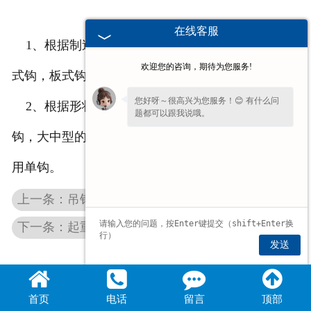
在线客服
1、根据制造方式的不同，吊钩可分为锻造钩和板
欢迎您的咨询，期待为您服务!
式钩，板式钩一般都用在起重量较大的起重机上。
您好呀～很高兴为您服务！😊 有什么问
2、根据形状的不同，吊钩还可以分为单钩和双
题都可以跟我说哦。
钩，大中型的起重机的主钩一般是用双钩，其他多采
用单钩。
上一条：吊钩的类型和用途
下一条：起重吊钩的种类
发送
首页
电话
留言
顶部