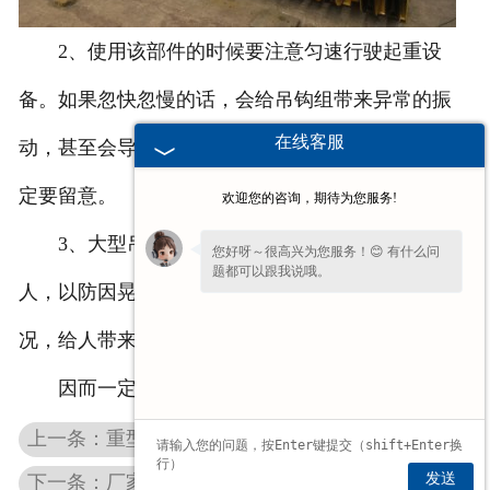
2、使用该部件的时候要注意匀速行驶起重设
备。如果忽快忽慢的话，会给吊钩组带来异常的振
在线客服
动，甚至会导致悬挂的货物出现掉落的情况，因而一
定要留意。
欢迎您的咨询，期待为您服务!
3、大型吊钩组的操作还要注意到下方不能站
您好呀～很高兴为您服务！😊 有什么问
题都可以跟我说哦。
人，以防因晃动导致人心摇动或者货物掉落伤人的情
况，给人带来伤害。
因而一定不能忽视以上操作要点。
上一条：重型吊钩可以在哪些领域中使用呢？
发送
下一条：厂家带您了解吊钩使用的要求和类型