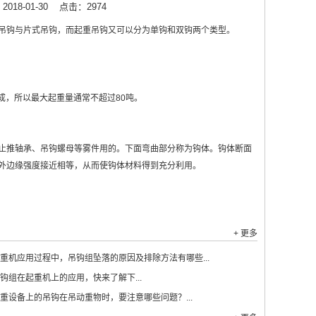
18-01-30
点击：2974
吊钩与片式吊钩，而起重吊钩又可以分为单钩和双钩两个类型。
而成，所以最大起重量通常不超过80吨。
止推轴承、吊钩螺母等雾件用的。下面弯曲部分称为钩体。钩体断面
外边缘强度接近相等，从而使钩体材料得到充分利用。
+ 更多
重机应用过程中，吊钩组坠落的原因及排除方法有哪些...
钩组在起重机上的应用，快来了解下...
重设备上的吊钩在吊动重物时，要注意哪些问题？...