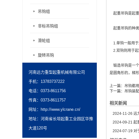
吊钩组
起重吊钩
是起
非标吊钩组
起重吊钩的种类
滑轮组
1.单钩一般用于
2.双钩则用于起
旋转吊钩
锻造吊钩是一个
河南远力重型起重机械有限公司
是圆角形的，梯
手机：13783737222
上一篇：
吊钩都
电话：0373-8611756
下一篇：
吊钩装
传真：0373-8611757
相关新闻
网址：
http://www.ylcrane.cn/
2024-11-26
远
地址：河南省长垣起重工业园区华豫
2024-09-21
起
大道120号
2024-07-19
对