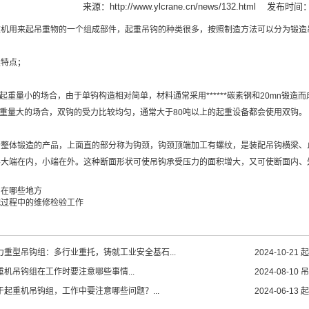
来源：
http://www.ylcrane.cn/news/132.html
发布时间：20
重机用来起吊重物的一个组成部件，起重吊钩的种类很多，按照制造方法可以分为锻造
特点；
起重量小的场合，由于单钩构造相对简单，材料通常采用******碳素钢和20mn锻造
重量大的场合，双钩的受力比较均匀，通常大于80吨以上的起重设备都会使用双钩。
整体锻造的产品，上面直的部分称为钩颈，钩颈顶端加工有螺纹，是装配吊钩横梁、
形大端在内，小端在外。这种断面形状可使吊钩承受压力的面积增大，又可使断面内、
用在哪些地方
配过程中的维修检验工作
力重型吊钩组：多行业重托，铸就工业安全基石...
2024-10-21
起
重机吊钩组在工作时要注意哪些事情...
2024-08-10
吊
于起重机吊钩组，工作中要注意哪些问题？...
2024-06-13
起