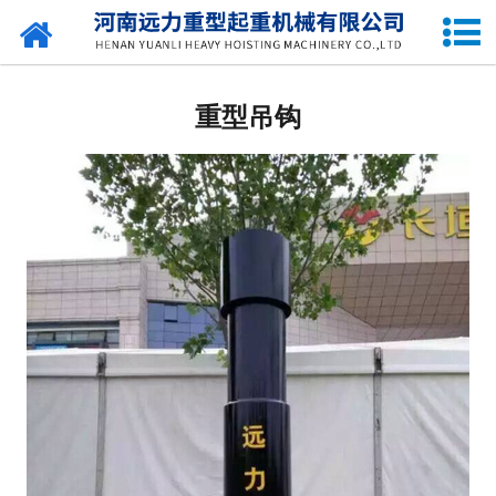
网站首页
吊钩
重型吊钩
吊钩组
非标吊钩组
滑轮组
旋转吊钩