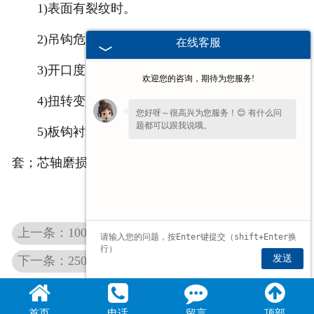
1)表面有裂纹时。
2)吊钩危险断面磨损达到原尺寸的10%。
在线客服
3)开口度比原尺寸增大15%。
欢迎您的咨询，期待为您服务!
4)扭转变形超过10°。
您好呀～很高兴为您服务！😊 有什么问
题都可以跟我说哦。
5)板钩衬套磨损达到原尺寸的50%时，应报废衬
套；芯轴磨损达到原尺寸的5%时，应报废芯轴。
上一条：100吨吊钩组双钩
发送
下一条：250吨吊钩
首页
电话
留言
顶部