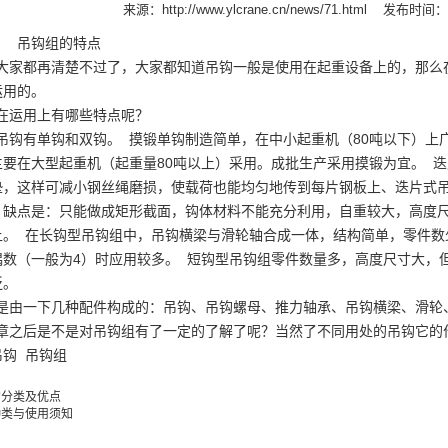
来源：
http://www.ylcrane.cn/news/71.html
发布时间：20
组的特点
家都再清楚不过了，大家都知道吊钩一般是使用在起重设备上的，那么
运用的。
运用上有哪些特点呢？
钩有单钩和双钩。 摸锻单钩制造简单，在中小起重机（80吨以下）上
主要在大型起重机（起重量80吨以上）采用。成批生产采用摸锻为宜。 
垫，这样可减小钢丝绳磨损，使载荷也能均匀地传到每片钢板上、迭片式
。缺点是：只能做成矩形截面，钩体材料不能充分利用，自重较大，高度
上。 在长钩型吊钩组中，吊钩横梁与滑轮轴合成一体，结构简单，零件数
偶数（一般为4）时应用较多。 短钩型吊钩组零件数量多，高度尺寸大，
泛。
由一下几种配件构成的：吊钩、吊钩螺母、推力轴承、吊钩横梁、滑轮
之后是不是对吊钩组有了一定的了解了呢？当然了不同用处的吊钩它的
吊钩
吊钩组
的分类及优点
种类与使用须知