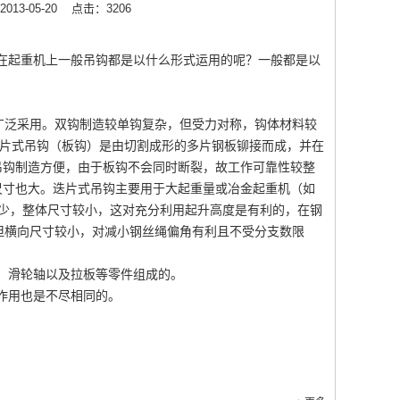
13-05-20
点击：3206
在起重机上一般吊钩都是以什么形式运用的呢？一般都是以
广泛采用。双钩制造较单钩复杂，但受力对称，钩体材料较
迭片式吊钩（板钩）是由切割成形的多片钢板铆接而成，并在
吊钩制造方便，由于板钩不会同时断裂，故工作可靠性较整
尺寸也大。迭片式吊钩主要用于大起重量或冶金起重机（如
少，整体尺寸较小，这对充分利用起升高度是有利的，在钢
但横向尺寸较小，对减小钢丝绳偏角有利且不受分支数限
、滑轮轴以及拉板等零件组成的。
作用也是不尽相同的。