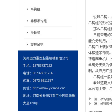
吊钩组
吊钩
说起吊钩，大
非标吊钩组
吊钩组的形式
那么吊钩组在
滑轮组
目前常用的吊
能充分利用，
旋转吊钩
吊钩口上装护
体锻造吊钩高
河南远力重型起重机械有限公司
铸造起重机）
丝绳分支数为
手机：13783737222
制，故应用广
电话：0373-8611756
吊钩组一般是
传真：0373-8611757
看过这篇文章
网址：
http://www.ylcrane.cn/
本公司主营：
地址：河南省长垣起重工业园区华豫
上一篇：
吊钩组
大道120号
下一篇：
吊钩的