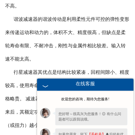
不高。
谐波减速器的谐波传动是利用柔性元件可控的弹性变形
来传递运动和动力的，体积不大、精度很高，但缺点是柔
轮寿命有限、不耐冲击，刚性与金属件相比较差。输入转
速不能太高。
行星减速器其优点是结构比较紧凑，回程间隙小、精度
在线客服
较高，使用寿命很长，额定输出扭矩可以做的很大。但价
格略贵。 减速器: 简言之，一般机器的功率在设计并制造出
欢迎您的咨询，期待为您服务!
来后，其额定功率就不在改变，这时，速度越大，则扭矩
您好呀～很高兴为您服务！😊 有什么问
题都可以跟我说哦。
（或扭力）越小；速度越小，则扭力越大。
如果您愿意，留下
【手机号】
🔔后续有优