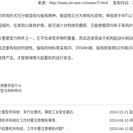
来源：
http://www.ylcrane.cn/news/3.html
发布时间：20
的吊钩形式可分锻造钩与板钩两种，锻造钩又分为单钩与双钩；单钩用于80T以
而成的，在其钩口装有护垫，既可减少对钩体的磨损，又能使载荷均布于各钩片
车重要受力构件之一，它不仅承受吊物的重量，而且还承受由于机构起动与制动
还要有较好的韧性。锻钩的材料常采用20、20SiMn钢，板钩则常用Q235和
选择产品，才能够保障大起重机的运行安全。
使用要求是什么
类型与材料特点
力重型吊钩组：多行业重托，铸就工业安全基石...
2024-10-21
起
重机吊钩组在工作时要注意哪些事情...
2024-08-10
吊
于起重机吊钩组，工作中要注意哪些问题？...
2024-06-13
起