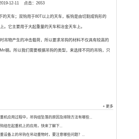
19-12-11
点击：2653
下的天车；双钩用于80T以上的天车，板钩是由切割成钩形的
上。它主要用于大起重量的天车和冶金天车上。
时吊物产生的冲击载荷，所以要求吊钩的材料不仅具有较高的
16Mn钢。所以我们需要根据吊钩的类型，来选择不同的吊钩，只
+ 更多
重机应用过程中，吊钩组坠落的原因及排除方法有哪些...
钩组在起重机上的应用，快来了解下...
重设备上的吊钩在吊动重物时，要注意哪些问题？...