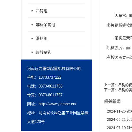
吊钩组
天车常用
非标吊钩组
多片钢板铆按
吊钩是天
滑轮组
机械强度，而且
旋转吊钩
有按照需要来
河南远力重型起重机械有限公司
手机：13783737222
上一篇：
吊钩的
电话：0373-8611756
下一篇：
吊钩的
传真：0373-8611757
相关新闻
网址：
http://www.ylcrane.cn/
2024-11-26
远
地址：河南省长垣起重工业园区华豫
2024-09-21
起
大道120号
2024-07-19
对