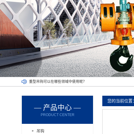
重型吊钩可以在哪些领域中使用呢？
带您了解标准吊钩组裂纹出现的原因
吊钩组容易出现异常？这样使用吧！
您的当前位置
— 产品中心 —
吊钩厂家带大家走进吊钩的类型及应用场合
PRODUCT CENTER
厂家带您了解吊钩使用的要求和类型
使用大型吊钩组吊运的时候有哪些操作要点
吊钩