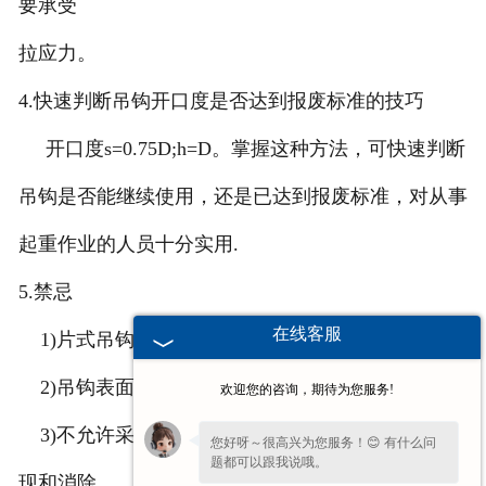
要承受
拉应力。
4.快速判断吊钩开口度是否达到报废标准的技巧
开口度s=0.75D;h=D。掌握这种方法，可快速判断
吊钩是否能继续使用，还是已达到报废标准，对从事
起重作业的人员十分实用.
5.禁忌
在线客服
1)片式吊钩不容许拼接。
2)吊钩表面和内部应无影响其可用性的缺陷。
欢迎您的咨询，期待为您服务!
3)不允许采用铸造吊钩，因为铸件内部缺陷不易发
您好呀～很高兴为您服务！😊 有什么问
题都可以跟我说哦。
现和消除。