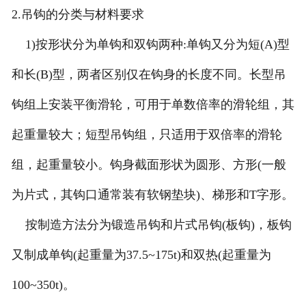
2.吊钩的分类与材料要求
1)按形状分为单钩和双钩两种:单钩又分为短(A)型
和长(B)型，两者区别仅在钩身的长度不同。长型吊
钩组上安装平衡滑轮，可用于单数倍率的滑轮组，其
起重量较大；短型吊钩组，只适用于双倍率的滑轮
组，起重量较小。钩身截面形状为圆形、方形(一般
为片式，其钩口通常装有软钢垫块)、梯形和T字形。
按制造方法分为锻造吊钩和片式吊钩(板钩)，板钩
又制成单钩(起重量为37.5~175t)和双热(起重量为
100~350t)。