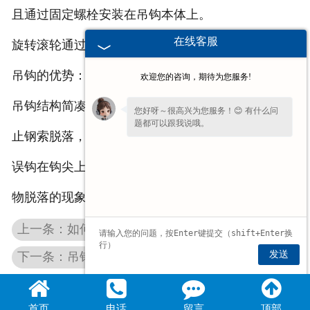
且通过固定螺栓安装在吊钩本体上。
在线客服
旋转滚轮通过销轴安装在钩尖上，吊钩柱呈圆柱状。
吊钩的优势：
欢迎您的咨询，期待为您服务!
吊钩结构简凑、设计合理，通过设置有吊架，能够防
您好呀～很高兴为您服务！😊 有什么问
题都可以跟我说哦。
止钢索脱落，通过在钩尖上设置有旋转滚轮，可以将
误钩在钩尖上的吊耳滑落在钩心内，防止发生吊运货
物脱落的现象。
上一条：如何使用吊钩能******起重机的安全性
发送
下一条：吊钩的下滑轮组的作用
首页
电话
留言
顶部