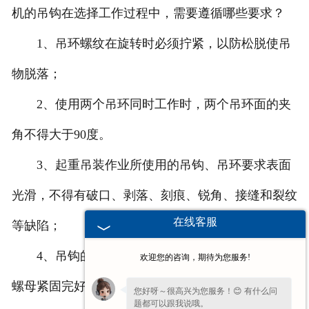
机的吊钩在选择工作过程中，需要遵循哪些要求？
1、吊环螺纹在旋转时必须拧紧，以防松脱使吊
物脱落；
2、使用两个吊环同时工作时，两个吊环面的夹
角不得大于90度。
3、起重吊装作业所使用的吊钩、吊环要求表面
光滑，不得有破口、剥落、刻痕、锐角、接缝和裂纹
在线客服
等缺陷；
4、吊钩的定位螺栓、开口销、止推轴承上方的
欢迎您的咨询，期待为您服务!
螺母紧固完好，连接可靠；
您好呀～很高兴为您服务！😊 有什么问
题都可以跟我说哦。