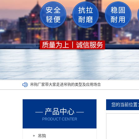
厂家带您了解吊钩使用的要求和类型
使用大型吊钩组吊运的时候有哪些操作要点
重型吊钩可以在哪些领域中使用呢？
您的当前位置
— 产品中心 —
带您了解标准吊钩组裂纹出现的原因
PRODUCT CENTER
吊钩组容易出现异常？这样使用吧！
吊钩厂家带大家走进吊钩的类型及应用场合
吊钩