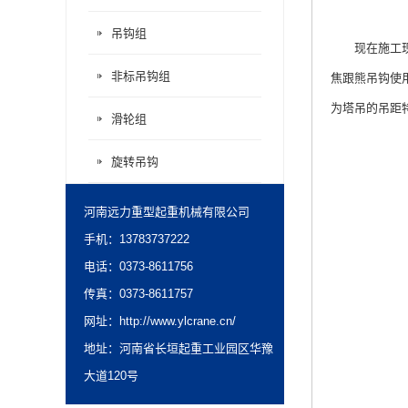
吊钩组
现在施工现场
非标吊钩组
焦跟熊吊钩使
为塔吊的吊距
滑轮组
旋转吊钩
河南远力重型起重机械有限公司
手机：13783737222
电话：0373-8611756
传真：0373-8611757
网址：
http://www.ylcrane.cn/
地址：河南省长垣起重工业园区华豫
大道120号